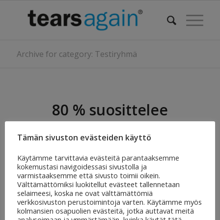
Archive for category: Testiryhmä
80 % suosittelee
Tearsagain-
Tämän sivuston evästeiden käyttö
liposomisuihketta
Käytämme tarvittavia evästeitä parantaaksemme
kokemustasi navigoidessasi sivustolla ja
/
/
/
12 kesäkuun, 2018
0 Comments
in
Testiryhmä
by
Sabora
varmistaaksemme että sivusto toimii oikein.
Pharma Oy
Välttämättömiksi luokitellut evästeet tallennetaan
selaimeesi, koska ne ovat välttämättömiä
Read more
verkkosivuston perustoimintoja varten. Käytämme myös
kolmansien osapuolien evästeitä, jotka auttavat meitä
analysoimaan ja ymmärtämään, kuinka käytät tätä