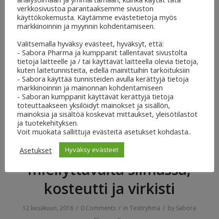
verkkosivustoa parantaaksemme sivuston
käyttökokemusta. Käytämme evästetietoja myös
Tearsagain ei sotke
markkinoinnin ja myynnin kohdentamiseen.
Valitsemalla hyväksy evästeet, hyväksyt, että:
meikkiä
- Sabora Pharma ja kumppanit tallentavat sivustolta
tietoja laitteelle ja / tai käyttävät laitteella olevia tietoja,
/
/
/
12 kesäkuun, 2018
0 Comments
in
Testiryhmä
by
Sabora
kuten laitetunnisteita, edellä mainittuihin tarkoituksiin
- Sabora käyttää tunnisteiden avulla kerättyjä tietoja
Pharma Oy
markkinoinnin ja mainonnan kohdentamiseen
- Saboran kumppanit käyttävät kerättyjä tietoja
Read more
toteuttaakseen yksilöidyt mainokset ja sisällön,
mainoksia ja sisältöä koskevat mittaukset, yleisötilastot
ja tuotekehityksen.
Voit muokata sallittuja evästeitä asetukset kohdasta..
Tearsagain tuntui
Asetukset
Hyväksy evästeet
miellyttävältä silmässä,
kosteutti ja virkisti
/
/
/
12 kesäkuun, 2018
0 Comments
in
Testiryhmä
by
Sabora